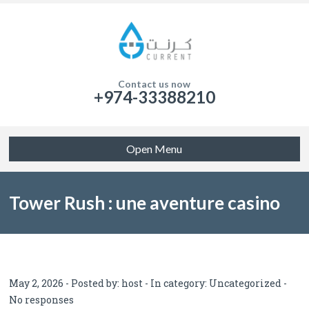
Contact us now
+974-33388210
Open Menu
Tower Rush : une aventure casino
verticale irrésistible
May 2, 2026 - Posted by:
host
- In category:
Uncategorized
-
No responses