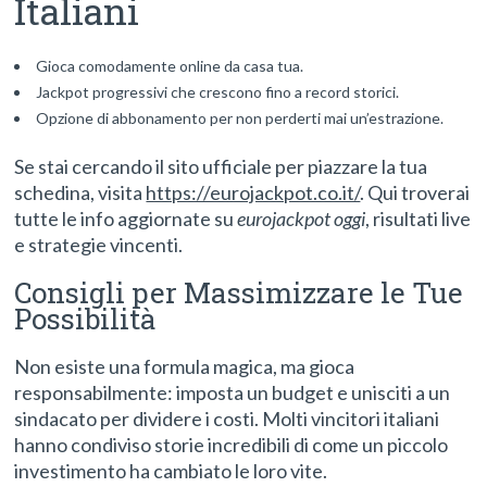
Italiani
Gioca comodamente online da casa tua.
Jackpot progressivi che crescono fino a record storici.
Opzione di abbonamento per non perderti mai un’estrazione.
Se stai cercando il sito ufficiale per piazzare la tua
schedina, visita
https://eurojackpot.co.it/
. Qui troverai
tutte le info aggiornate su
eurojackpot oggi
, risultati live
e strategie vincenti.
Consigli per Massimizzare le Tue
Possibilità
Non esiste una formula magica, ma gioca
responsabilmente: imposta un budget e unisciti a un
sindacato per dividere i costi. Molti vincitori italiani
hanno condiviso storie incredibili di come un piccolo
investimento ha cambiato le loro vite.