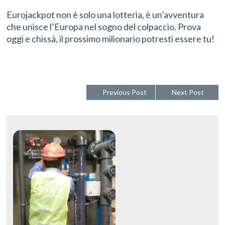
Eurojackpot non è solo una lotteria, è un’avventura
che unisce l’Europa nel sogno del colpaccio. Prova
oggi e chissà, il prossimo milionario potresti essere tu!
Previous Post
Next Post