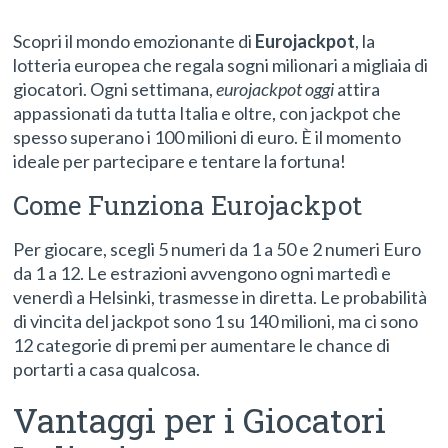
Scopri il mondo emozionante di
Eurojackpot
, la
lotteria europea che regala sogni milionari a migliaia di
giocatori. Ogni settimana,
eurojackpot oggi
attira
appassionati da tutta Italia e oltre, con jackpot che
spesso superano i 100 milioni di euro. È il momento
ideale per partecipare e tentare la fortuna!
Come Funziona Eurojackpot
Per giocare, scegli 5 numeri da 1 a 50 e 2 numeri Euro
da 1 a 12. Le estrazioni avvengono ogni martedì e
venerdì a Helsinki, trasmesse in diretta. Le probabilità
di vincita del jackpot sono 1 su 140 milioni, ma ci sono
12 categorie di premi per aumentare le chance di
portarti a casa qualcosa.
Vantaggi per i Giocatori