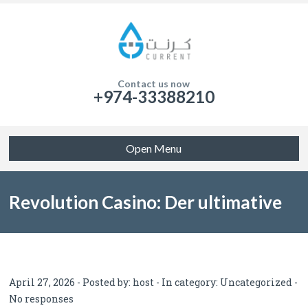
Contact us now
+974-33388210
Open Menu
Revolution Casino: Der ultimative
Guide zu Boni und Spielen
April 27, 2026 - Posted by:
host
- In category:
Uncategorized
-
No responses