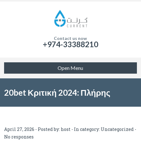
Contact us now
+974-33388210
Open Menu
20bet Κριτική 2024: Πλήρης
Ανασκόπηση Πλατφόρμας και
April 27, 2026 - Posted by:
host
- In category:
Uncategorized
-
No responses