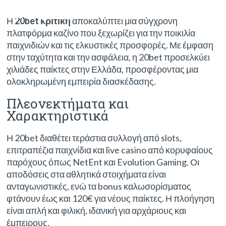
Εμπειρίας
Η
20bet κριτικη
αποκαλύπτει μια σύγχρονη
πλατφόρμα καζίνο που ξεχωρίζει για την ποικιλία
παιχνιδιών και τις ελκυστικές προσφορές. Με έμφαση
στην ταχύτητα και την ασφάλεια, η 20bet προσελκύει
χιλιάδες παίκτες στην Ελλάδα, προσφέροντας μια
ολοκληρωμένη εμπειρία διασκέδασης.
Πλεονεκτήματα και
Χαρακτηριστικά
Η 20bet διαθέτει τεράστια συλλογή από slots,
επιτραπέζια παιχνίδια και live casino από κορυφαίους
παρόχους όπως NetEnt και Evolution Gaming. Οι
αποδόσεις στα αθλητικά στοιχήματα είναι
ανταγωνιστικές, ενώ τα bonus καλωσορίσματος
φτάνουν έως και 120€ για νέους παίκτες. Η πλοήγηση
είναι απλή και φιλική, ιδανική για αρχάριους και
έμπειρους.