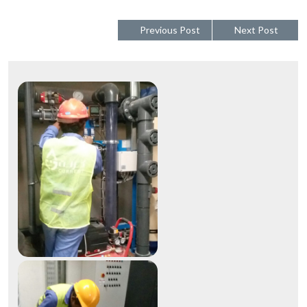
Previous Post
Next Post