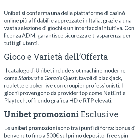
Italiani
Unibet si conferma una delle piattaforme di casinò
online più affidabili e apprezzate in Italia, grazie a una
vasta selezione di giochi e un’interfaccia intuitiva. Con
licenza ADM, garantisce sicurezza e trasparenza per
tutti gli utenti.
Gioco e Varietà dell’Offerta
Il catalogo di Unibet include slot machine moderne
come
Starburst
e
Gonzo’s Quest
, tavoli di blackjack,
roulette e poker live con croupier professionisti. I
giochi provengono da provider top come NetEnt e
Playtech, offrendo grafica HD e RTP elevati.
Unibet promozioni
Esclusive
Le
unibet promozioni
sono tra i punti di forza: bonus di
benvenuto fino a 500€ sul primo deposito, free spin