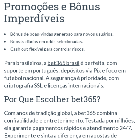
Promoções e Bônus
Imperdíveis
Bônus de boas-vindas generoso para novos usuários.
Boosts diários em odds selecionadas.
Cash out flexível para controlar riscos.
Para brasileiros, a
bet365 brasil
é perfeita, com
suporte em português, depósitos via Pix e foco em
futebol nacional. A segurança é prioridade, com
criptografia SSL e licenças internacionais.
Por Que Escolher bet365?
Com anos de tradição global, a bet365 combina
confiabilidade e entretenimento. Testada por milhões,
ela garante pagamentos rápidos e atendimento 24/7.
Experimente e sinta a diferença em apostas de