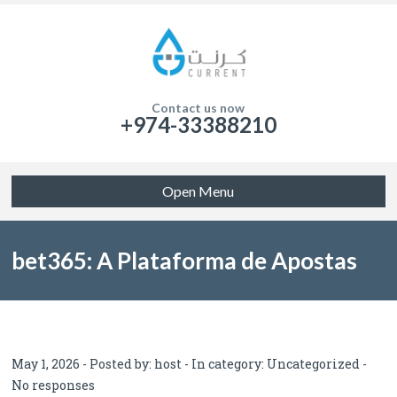
Contact us now
+974-33388210
Open Menu
bet365: A Plataforma de Apostas
Mais Confiável do Brasil em 2024
May 1, 2026 - Posted by:
host
- In category:
Uncategorized
-
No responses