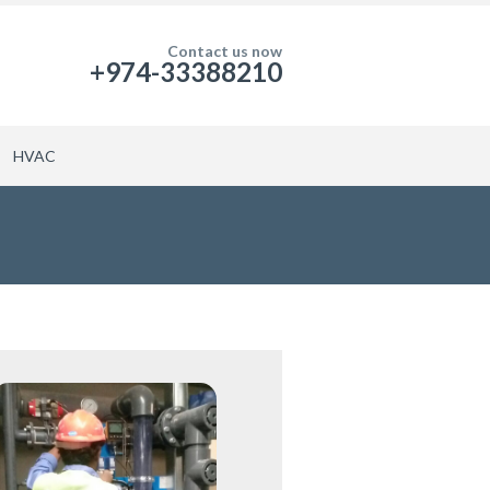
Contact us now
+974-33388210
HVAC