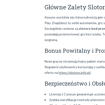
Główne Zalety Sloto
Kasyno wyróżnia się różnorodnością gier
Play. Znajdziesz tu setki automatów, gry s
Szczególnie cenione są
slotoro kod pro
pozwalają przetestować gry bez ryzyka. Te
wygraną.
Bonus Powitalny i Pr
Nowi gracze otrzymują hojny pakiet star
Regularni użytkownicy korzystają z cashb
oferty na
https://slotoro.info.pl/
.
Bezpieczeństwo i Obsł
Licencja z Curacao gwarantuje uczciwo
Szybka weryfikacja i metody płatności: