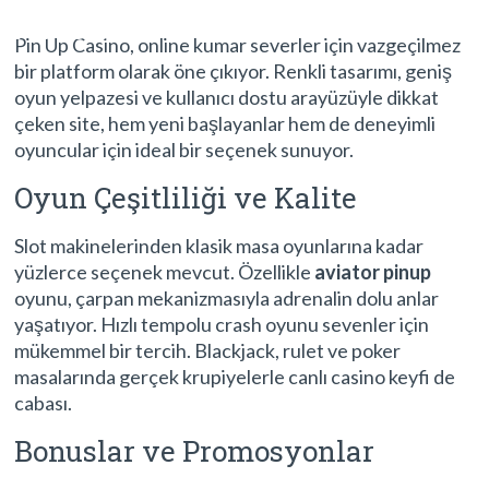
Macerası
Pin Up Casino, online kumar severler için vazgeçilmez
bir platform olarak öne çıkıyor. Renkli tasarımı, geniş
oyun yelpazesi ve kullanıcı dostu arayüzüyle dikkat
çeken site, hem yeni başlayanlar hem de deneyimli
oyuncular için ideal bir seçenek sunuyor.
Oyun Çeşitliliği ve Kalite
Slot makinelerinden klasik masa oyunlarına kadar
yüzlerce seçenek mevcut. Özellikle
aviator pinup
oyunu, çarpan mekanizmasıyla adrenalin dolu anlar
yaşatıyor. Hızlı tempolu crash oyunu sevenler için
mükemmel bir tercih. Blackjack, rulet ve poker
masalarında gerçek krupiyelerle canlı casino keyfi de
cabası.
Bonuslar ve Promosyonlar