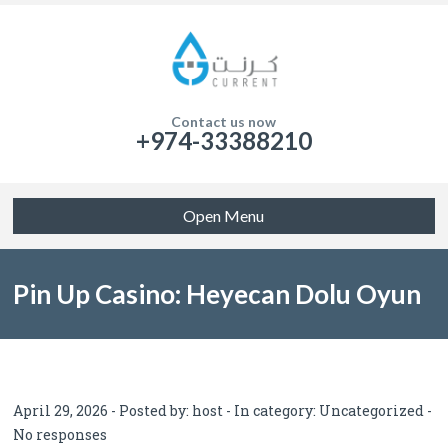
Contact us now
+974-33388210
Open Menu
Pin Up Casino: Heyecan Dolu Oyun
Deneyimi ve Aviator Pinup
April 29, 2026 - Posted by:
host
- In category:
Uncategorized
-
No responses