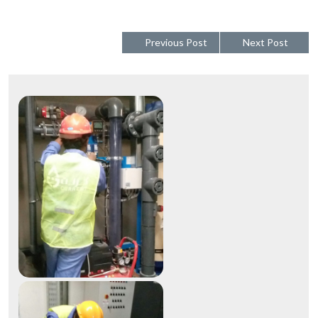
Previous Post
Next Post