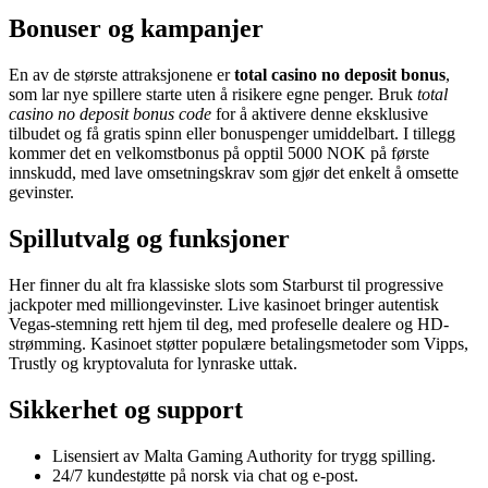
Bonuser og kampanjer
En av de største attraksjonene er
total casino no deposit bonus
,
som lar nye spillere starte uten å risikere egne penger. Bruk
total
casino no deposit bonus code
for å aktivere denne eksklusive
tilbudet og få gratis spinn eller bonuspenger umiddelbart. I tillegg
kommer det en velkomstbonus på opptil 5000 NOK på første
innskudd, med lave omsetningskrav som gjør det enkelt å omsette
gevinster.
Spillutvalg og funksjoner
Her finner du alt fra klassiske slots som Starburst til progressive
jackpoter med milliongevinster. Live kasinoet bringer autentisk
Vegas-stemning rett hjem til deg, med profeselle dealere og HD-
strømming. Kasinoet støtter populære betalingsmetoder som Vipps,
Trustly og kryptovaluta for lynraske uttak.
Sikkerhet og support
Lisensiert av Malta Gaming Authority for trygg spilling.
24/7 kundestøtte på norsk via chat og e-post.