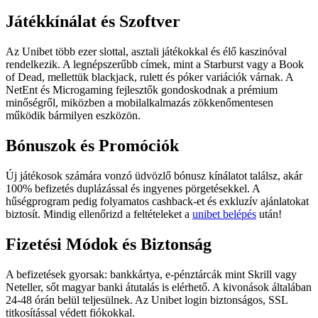
Játékkínálat és Szoftver
Az Unibet több ezer slottal, asztali játékokkal és élő kaszinóval
rendelkezik. A legnépszerűbb címek, mint a Starburst vagy a Book
of Dead, mellettük blackjack, rulett és póker variációk várnak. A
NetEnt és Microgaming fejlesztők gondoskodnak a prémium
minőségről, miközben a mobilalkalmazás zökkenőmentesen
működik bármilyen eszközön.
Bónuszok és Promóciók
Új játékosok számára vonzó üdvözlő bónusz kínálatot találsz, akár
100% befizetés duplázással és ingyenes pörgetésekkel. A
hűségprogram pedig folyamatos cashback-et és exkluzív ajánlatokat
biztosít. Mindig ellenőrizd a feltételeket a
unibet belépés
után!
Fizetési Módok és Biztonság
A befizetések gyorsak: bankkártya, e-pénztárcák mint Skrill vagy
Neteller, sőt magyar banki átutalás is elérhető. A kivonások általában
24-48 órán belül teljesülnek. Az Unibet login biztonságos, SSL
titkosítással védett fiókokkal.